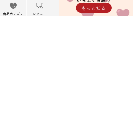
いち早くお届け
メニュー
もっと知る
※携帯キャリアメール以外を推奨しています。
メニューを閉
商品カテゴリ
レビュー
カート
閲覧履歴
じる