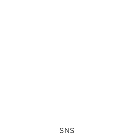
出店
ロスゼロレストラン
イベント情報
食品ロス削減へのご賛同ありがとうございます
企業・自治体連携
食品事業者様へ
SNS