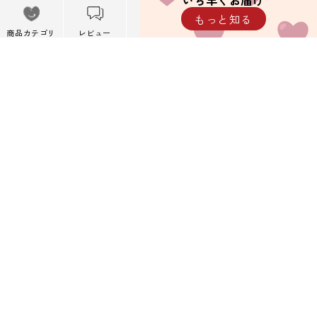
いち早くお届け
メニュー
もっと知る
※携帯キャリアメール以外を推奨しています。
メニューを閉
商品カテゴリ
レビュー
カート
閲覧履歴
じる