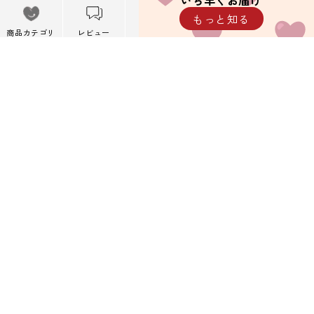
いち早くお届け
メニュー
もっと知る
※携帯キャリアメール以外を推奨しています。
メニューを閉
商品カテゴリ
レビュー
カート
閲覧履歴
じる