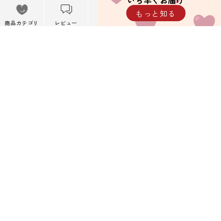
いち早くお届け
メニュー
もっと知る
※携帯キャリアメール以外を推奨しています。
メニューを閉
商品カテゴリ
レビュー
カート
閲覧履歴
じる