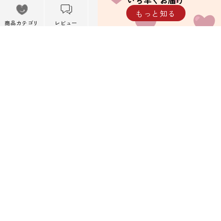
いち早くお届け
メニュー
もっと知る
※携帯キャリアメール以外を推奨しています。
メニューを閉
商品カテゴリ
レビュー
カート
閲覧履歴
じる