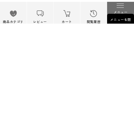
Facebook
Instagram
Follow Us
メニュー
メニューを閉
Twitter
商品カテゴリ
レビュー
カート
閲覧履歴
じる
メールマガジンのご登録
新作のご案内やイベントなどに関するお得な最新情報をお届
けします。
こちらよりご登録ください