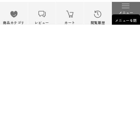
Facebook
Instagram
Follow Us
メニュー
メニューを閉
Twitter
商品カテゴリ
レビュー
カート
閲覧履歴
じる
メールマガジンのご登録
新作のご案内やイベントなどに関するお得な最新情報をお届
けします。
こちらよりご登録ください