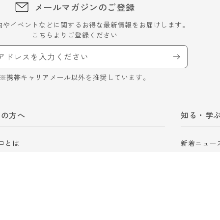
メールマガジンのご登録
内やイベントなどに関するお得な最新情報をお届けします。
こちらよりご登録ください
アドレスを入力ください
※携帯キャリアメール以外を推奨しています。
ての方へ
知る・学
ロとは
新着ニュー
ロ会員について
ロスゼロブ
ガイド
食品ロスに
ロスゼロの
ロスゼロ辞