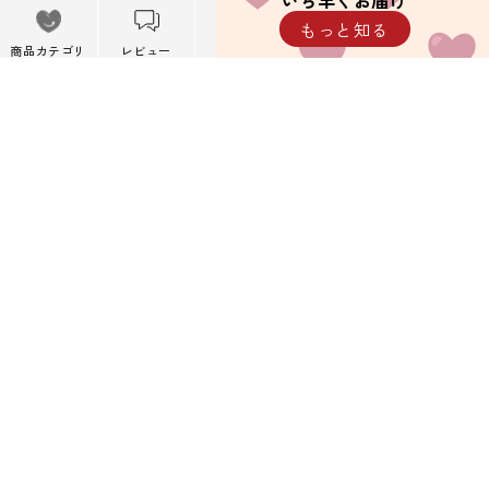
いち早くお届け
メニュー
もっと知る
※携帯キャリアメール以外を推奨しています。
メニューを閉
商品カテゴリ
レビュー
カート
閲覧履歴
じる