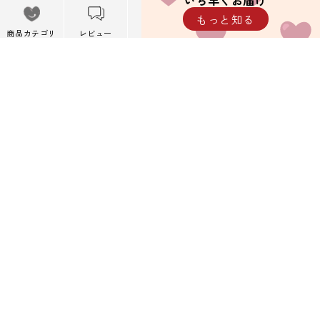
いち早くお届け
メニュー
もっと知る
※携帯キャリアメール以外を推奨しています。
メニューを閉
商品カテゴリ
レビュー
カート
閲覧履歴
じる