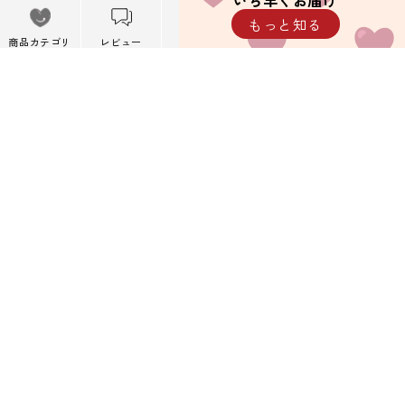
いち早くお届け
メニュー
もっと知る
※携帯キャリアメール以外を推奨しています。
メニューを閉
商品カテゴリ
レビュー
カート
閲覧履歴
じる