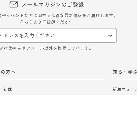
メールマガジンのご登録
内やイベントなどに関するお得な最新情報をお届けします。
こちらよりご登録ください
アドレスを入力ください
※携帯キャリアメール以外を推奨しています。
ての方へ
知る・学
ロとは
新着ニュー
ロ会員について
ロスゼロブ
ガイド
食品ロスに
ロスゼロの
ロスゼロ辞