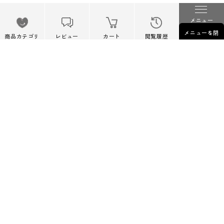
Facebook
Instagram
Follow Us
メニュー
メニューを閉
Twitter
商品カテゴリ
レビュー
カート
閲覧履歴
じる
メールマガジンのご登録
新作のご案内やイベントなどに関するお得な最新情報をお届
けします。
こちらよりご登録ください