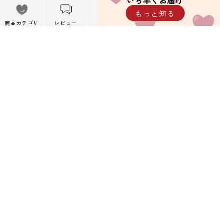
いち早くお届け
メニュー
もっと知る
※携帯キャリアメール以外を推奨しています。
メニューを閉
商品カテゴリ
レビュー
カート
閲覧履歴
じる