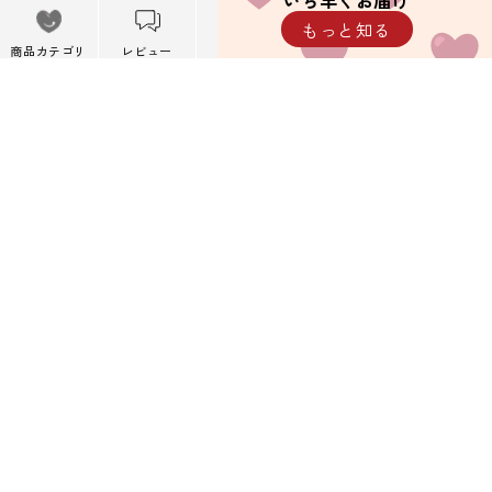
いち早くお届け
メニュー
もっと知る
※携帯キャリアメール以外を推奨しています。
メニューを閉
商品カテゴリ
レビュー
カート
閲覧履歴
じる