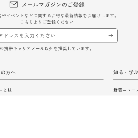
メールマガジンのご登録
内やイベントなどに関するお得な最新情報をお届けします。
こちらよりご登録ください
アドレスを入力ください
※携帯キャリアメール以外を推奨しています。
ての方へ
知る・学
ロとは
新着ニュー
ロ会員について
ロスゼロブ
ガイド
食品ロスに
ロスゼロの
ロスゼロ辞