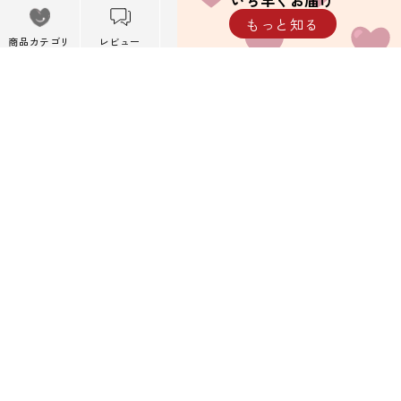
いち早くお届け
メニュー
もっと知る
※携帯キャリアメール以外を推奨しています。
メニューを閉
商品カテゴリ
レビュー
カート
閲覧履歴
じる