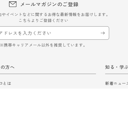
メールマガジンのご登録
内やイベントなどに関するお得な最新情報をお届けします。
こちらよりご登録ください
アドレスを入力ください
※携帯キャリアメール以外を推奨しています。
ての方へ
知る・学
ロとは
新着ニュー
ロ会員について
ロスゼロブ
ガイド
食品ロスに
ロスゼロの
ロスゼロ辞