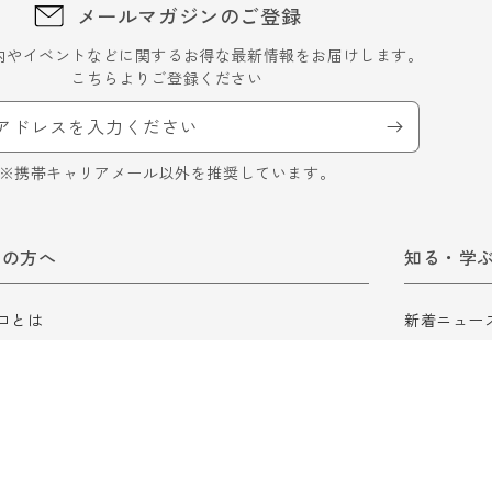
メールマガジンのご登録
内やイベントなどに関するお得な最新情報をお届けします。
こちらよりご登録ください
アドレスを入力ください
※携帯キャリアメール以外を推奨しています。
ての方へ
知る・学
ロとは
新着ニュー
ロ会員について
ロスゼロブ
ガイド
食品ロスに
ロスゼロの
ロスゼロ辞